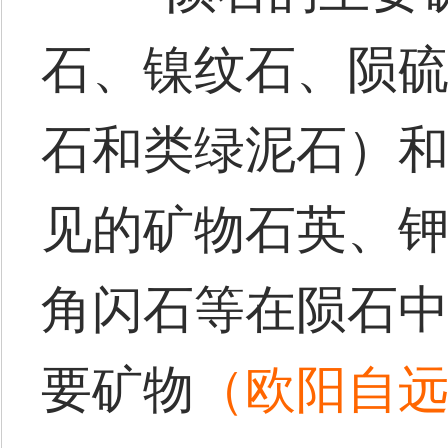
石、镍纹石、陨
石和类绿泥石）
见的矿物石英、
角闪石等在陨石
要矿物
（欧阳自远