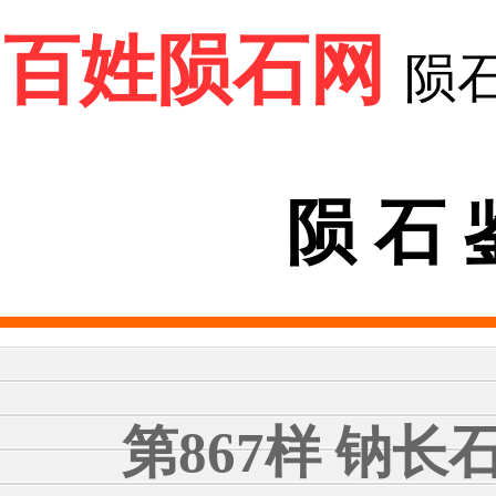
百姓陨石网
陨
陨 石 
第867样 钠