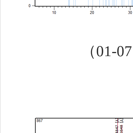
（01-0