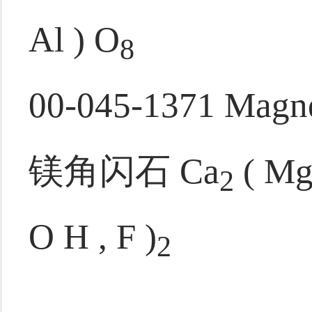
Al ) O
8
00-045-1371 Magne
镁角闪石 Ca
( Mg
2
O H , F )
2