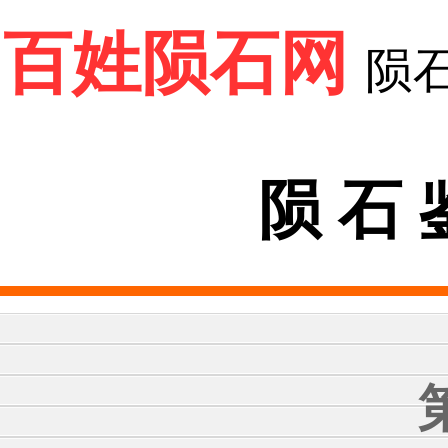
百姓陨石网
陨
陨 石 