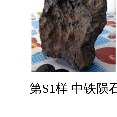
第S1样 中铁陨