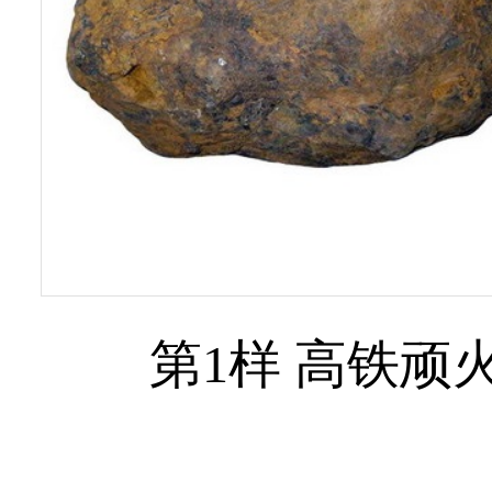
第1样 高铁顽